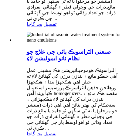
(منتشر جو مرحلو) يا ته ٿي سگهي ٿو جامد يا
مائع.ذرات جي وچولي قطر ۾ گھٽتائي انفرادي
ذرات جو تعداد وڌائي ٿو.اهو اوسط جي گهٽتائي
جي ڪري ٿي ...
تفصيل
پڇا ڳاڇا
صنعتي الٽراسونڪ پاڻي جي علاج جو
نظام نانو ايموليشن لاءِ
الٽراسونڪ هوموجينائيزيشن هڪ مشيني عمل
آهي جيڪو مائع ۾ ننڍڙن ذرڙن کي گھٽائڻ لاءِ ته
جيئن اهي هڪجهڙا ننڍا ۽ هڪجهڙا
ورهائجن.جڏهن الٽراسونڪ پروسيسر استعمال
ڪيا ويندا آهن homogenizers، مقصد هڪ مائع ۾
ننڍڙن ذرات کي گھٽائڻ لاء هڪجهڙائي ۽
استحڪام کي بهتر بڻائڻ آهي.اهي ذرات (منتشر
جو مرحلو) يا ته ٿي سگهي ٿو جامد يا مائع.ذرات
جي وچولي قطر ۾ گھٽتائي انفرادي ذرات جو
تعداد وڌائي ٿو.اهو اوسط پار جي گهٽتائي جي
ڪري ٿي ...
تفصيل
پڇا ڳاڇا