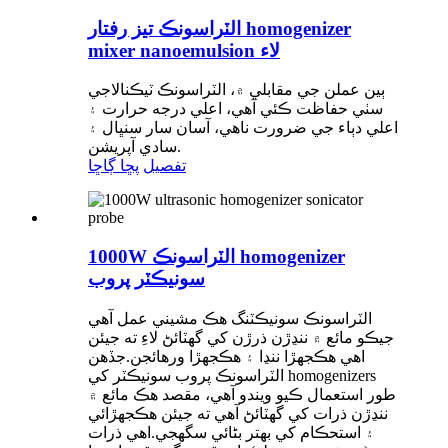
الٽراسونڪ تيز رفتار homogenizer
mixer nanoemulsion لاء
ٻين عملن جي مقابلي ۾، الٽراسونڪ ٽيڪنالاجي
سٺي حفاظت ڪئي آهي، اعلي درجه حرارت ۽
اعلي دٻاء جي ضرورت ناهي، آسان سار سنڀال ۽
سادي آپريشن.
تفصيل
پڇا ڳاڇا
1000W الٽراسونڪ homogenizer
سونيڪٽر پروب
الٽراسونڪ سونيڪٽنگ هڪ مشيني عمل آهي
جيڪو مائع ۾ ننڍڙن ذرڙن کي گھٽائڻ لاءِ ته جيئن
اهي هڪجهڙا ننڍا ۽ هڪجهڙا ورهائجن.جڏهن
الٽراسونڪ پروب سونيڪٽر کي homogenizers
طور استعمال ڪيو ويندو آهي، مقصد هڪ مائع ۾
ننڍڙن ذرات کي گهٽائڻ آهي ته جيئن هڪجهڙائي
۽ استحڪام کي بهتر بڻائي سگهجي.اهي ذرات