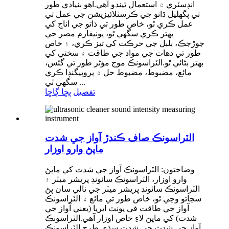
انڊسٽري ۾ استعمال ٿيندو آهي.اهو بنيادي طور
تي پگھليل ڌاتو جي ڪرسٽلائيزيشن جي عمل تي
عمل ڪري ٿو، خاص طور تي ڌاتو جي اناج کي
بهتر ڪري سگهي ٿو، يونيفارم مصر جي
جوڙجڪ، بلبل جي حرڪت کي تيز ڪري، ۽ خاص
طور تي دھات جي مواد جي طاقت ۽ سختي کي
بهتر بڻائي ٿو.الٽراسونڪ موج مؤثر طور تي گئس،
مائع، مضبوط، مضبوط حل ۾ پروپيگنڊا ڪري
سگهي ٿي ...
تفصيل
پڇا ڳاڇا
الٽراسونڪ صاف ڪندڙ آواز جي شدت
ماپڻ وارو اوزار
وضاحتون: الٽراسونڪ آواز جي شدت کي ماپڻ
وارو اوزار، الٽراسونڪ سائونڊ پريشر ميٽر ۽
الٽراسونڪ سائونڊ پريشر ميٽر جي نالي سان پڻ
سڃاتو وڃي ٿو، خاص طور تي مائع ۾ الٽراسونڪ
آواز جي طاقت في يونٽ ايريا (يعني آواز جي
شدت) کي ماپڻ لاءِ خاص اوزار آهي.الٽراسونڪ
آواز جي شدت جي شدت سڌي طرح الٽراسونڪ