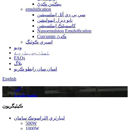
پيڪٽين ڪڍڻ
emulsification
سي بي ڊي آئل ايملسيشن
بايو ڊيزل ايموليشن
کاسمیٹڪ ايملسيشن
Nanoemulsion Emulsification
Curcumin ڪڍڻ
اسپري ڪوٽنگ
وڊيو
اسان جي باري ۾
FAQs
بلاگ
اسان سان رابطو ڪريو
English
گهر
مصنوعات-1
ڪيٽيگريون
ليبارٽري الٽراسونڪ سامان
500W
1000W