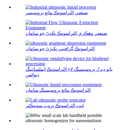
صنعتي الٽراسونڪ مائع پروسيسر
صنعتي وهڪري الٽراسونڪ ڪڍڻ جو سامان
الٽراسونڪ گرافيني پکيڙڻ جو سامان
بايو ڊيزل پروسيسنگ لاءِ الٽراسونڪ ايملسائينگ
ڊيوائس
الٽراسونڪ مائع پروسيسنگ سامان
ليب الٽراسونڪ پروب سونيڪٽر