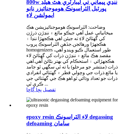
800w ننڍي پيماني تي ليبارٽري هٿ هيلڊ
پورٽبل الٽراسونڪ هوموجنائيزر نانو
ايمولشن لاءِ
وضاحت: الٽراسونڪ هوموجنائيزيشن هڪ
ميخانياتي عمل آهي جيڪو مائع ۾ ننڍڙن ذرڙن
کي گھٽائڻ لاءِ ته جيئن اهي هڪجهڙا ننڍا ۽
هڪجهڙا ورهائجن.جڏهن الٽراسونڪ پروب
homogenizers طور استعمال ڪيو ويندو آهي،
مقصد هڪ مائع ۾ ننڍڙن ذرات کي گھٽائڻ لاء
هڪجهڙائي ۽ استحڪام کي بهتر بڻائڻ آهي.اهي
ذرات (منتشر جو مرحلو) يا ته ٿي سگهي ٿو جامد
يا مائع.ذرات جي وچولي قطر ۾ گھٽتائي انفرادي
ذرات جو تعداد وڌائي ٿو.اهو هڪ جي گهٽتائي جي
ڪري ٿي ...
تفصيل
پڇا ڳاڇا
epoxy resin لاء الٽراسونڪ degassing
defoaming سامان