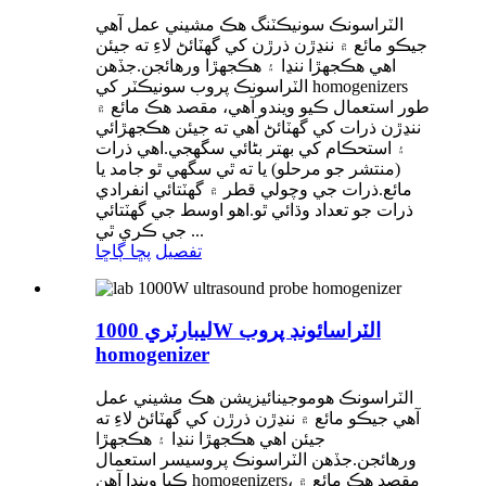
الٽراسونڪ سونيڪٽنگ هڪ مشيني عمل آهي
جيڪو مائع ۾ ننڍڙن ذرڙن کي گھٽائڻ لاءِ ته جيئن
اهي هڪجهڙا ننڍا ۽ هڪجهڙا ورهائجن.جڏهن
الٽراسونڪ پروب سونيڪٽر کي homogenizers
طور استعمال ڪيو ويندو آهي، مقصد هڪ مائع ۾
ننڍڙن ذرات کي گهٽائڻ آهي ته جيئن هڪجهڙائي
۽ استحڪام کي بهتر بڻائي سگهجي.اهي ذرات
(منتشر جو مرحلو) يا ته ٿي سگهي ٿو جامد يا
مائع.ذرات جي وچولي قطر ۾ گھٽتائي انفرادي
ذرات جو تعداد وڌائي ٿو.اهو اوسط جي گهٽتائي
جي ڪري ٿي ...
تفصيل
پڇا ڳاڇا
ليبارٽري 1000W الٽراسائونڊ پروب
homogenizer
الٽراسونڪ هوموجينائيزيشن هڪ مشيني عمل
آهي جيڪو مائع ۾ ننڍڙن ذرڙن کي گھٽائڻ لاءِ ته
جيئن اهي هڪجهڙا ننڍا ۽ هڪجهڙا
ورهائجن.جڏهن الٽراسونڪ پروسيسر استعمال
ڪيا ويندا آهن homogenizers، مقصد هڪ مائع ۾