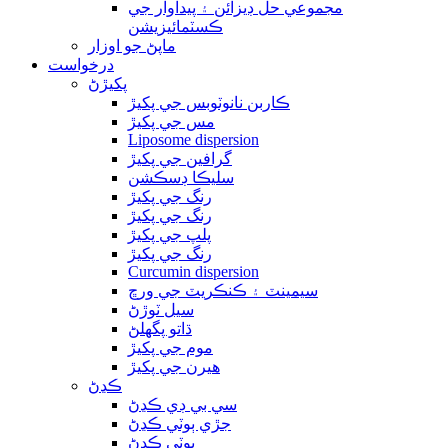
مجموعي حل ڊيزائن ۽ پيداوار جي
ڪسٽمائيزيشن
ماپڻ جو اوزار
درخواست
پکيڙڻ
ڪاربن نانوٽوبس جي پکيڙ
مس جي پکيڙ
Liposome dispersion
گرافين جي پکيڙ
سليڪا ڊسڪشن
رنگ جي پکيڙ
رنگ جي پکيڙ
پلپ جي پکيڙ
رنگ جي پکيڙ
Curcumin dispersion
سيمينٽ ۽ ڪنڪريٽ جي ورڇ
سيل ٽوڙڻ
ڌاتو پگھلڻ
موم جي پکيڙ
هيرن جي پکيڙ
ڪڍڻ
سي بي ڊي ڪڍڻ
جڙي ٻوٽي ڪڍڻ
ٻوٽي ڪڍڻ