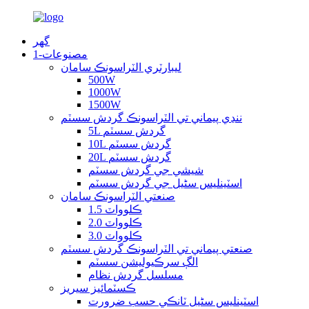
گهر
مصنوعات-1
ليبارٽري الٽراسونڪ سامان
500W
1000W
1500W
ننڍي پيماني تي الٽراسونڪ گردش سسٽم
5L گردش سسٽم
10L گردش سسٽم
20L گردش سسٽم
شيشي جي گردش سسٽم
اسٽينلیس سٹیل جي گردش سسٽم
صنعتي الٽراسونڪ سامان
1.5 ڪلوواٽ
2.0 ڪلوواٽ
3.0 ڪلوواٽ
صنعتي پيماني تي الٽراسونڪ گردش سسٽم
الڳ سرڪيوليشن سسٽم
مسلسل گردش نظام
ڪسٽمائيز سيريز
اسٽينلیس سٹیل ٽانڪي حسب ضرورت