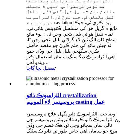
الٽراسونڪ ڊيگاسنگ (ايئر ڊيگاسنگ)
هڪ مؤثر طريقو آهي جنهن ۾ مختلف
مائعن مان تحلیل ٿيل گئس ۽ / يا داخل
ٿيل بلبلن کي ختم ڪرڻ لاءِ.الٽراسونڪ
موج مائع ۾ cavitation پيدا ڪري ٿي، جيڪا
مائع ۾ ڳريل هوا کي مسلسل ڪنڊينس بڻائي ٿي،
تمام ننڍڙا هوائي بلبل بڻجي وڃن ٿا، ۽ پوءِ مائع
سطح کان الڳ ٿيڻ لاءِ گولائي بلبل بڻجي وڃن ٿا،
ته جيئن مائع کي ختم ڪرڻ جو مقصد حاصل
ڪري سگهجي.بلبل بلبل جي وڏي جمع
آهي.الٽراسونڪ ڊيگاسنگ سامان استعمال ڪيو
ويندو آهي ...
تفصيل
پڇا ڳاڇا
الٽراسونڪ ڌاتو crystallization
پروسيسر لاء المونيم casting عمل
وضاحت: الٽراسونڪ ڌاتو پگھل علاج پروسيسر،
پڻ الٽراسونڪ ڌاتو ڪرسٽلائيزيشن پروسيسر جي
نالي سان سڃاتو وڃي ٿو، هڪ قسم جي وڏي
موج جو سامان آهي خاص طور تي ڌاتو ڪاسٽنگ