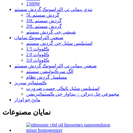
1500W
ننڍي پيماني تي الٽراسونڪ گردش سسٽم
5L گردش سسٽم
10L گردش سسٽم
20L گردش سسٽم
شيشي جي گردش سسٽم
صنعتي الٽراسونڪ سامان
اسٽينلیس سٹیل جي گردش سسٽم
1.5 ڪلوواٽ
2.0 ڪلوواٽ
3.0 ڪلوواٽ
صنعتي پيماني تي الٽراسونڪ گردش سسٽم
الڳ سرڪيوليشن سسٽم
مسلسل گردش نظام
ڪسٽمائيز سيريز
اسٽينلیس سٹیل ٽانڪي حسب ضرورت
مجموعي حل ڊيزائن ۽ پيداوار جي ڪسٽمائيزيشن
ماپڻ جو اوزار
نمايان مصنوعات