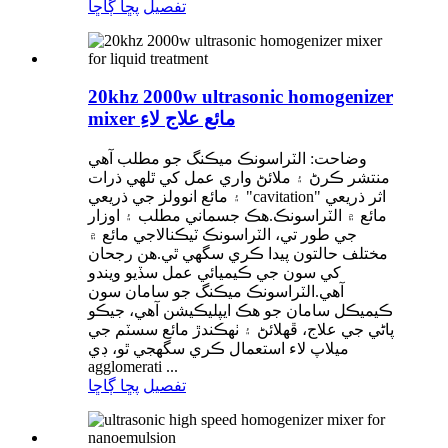
تفصيل
پڇا ڳاڇا
20khz 2000w ultrasonic homogenizer
mixer مائع علاج لاءِ
وضاحت: الٽراسونڪ ميڪنگ جو مطلب آهي
منتشر ڪرڻ ۽ ملائڻ واري عمل کي ٿلهي ذرات
۽ مائع انوولز جي ذريعي "cavitation" اثر ذريعي
مائع ۾ الٽراسونڪ.هڪ جسماني مطلب ۽ اوزار
جي طور تي، الٽراسونڪ ٽيڪنالاجي مائع ۾
مختلف حالتون پيدا ڪري سگهي ٿي.هن رجحان
کي سون جي ڪيميائي عمل سڏيو ويندو
آهي.الٽراسونڪ ميڪنگ جو سامان سون
ڪيميڪل سامان جو هڪ ايپليڪيشن آهي، جيڪو
پاڻي جي علاج، ڦهلائڻ ۽ ٺهڪندڙ مائع سسٽم جي
ميلاپ لاء استعمال ڪري سگهجي ٿو، ڊي
agglomerati ...
تفصيل
پڇا ڳاڇا