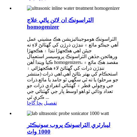
الٽراسونڪ ان لائن پاڻي علاج
homogenizer
الٽراسونڪ هوموجينائيزيشن هڪ مشيني عمل
آهي جيڪو مائع ۾ ننڍڙن ذرڙن کي گھٽائڻ لاءِ ته
جيئن اهي هڪجهڙا ننڍا ۽ هڪجهڙا
ورهائجن.جڏهن الٽراسونڪ پروسيسر استعمال
ڪيا ويندا آهن homogenizers، مقصد هڪ مائع ۾
ننڍڙن ذرات کي گھٽائڻ لاء هڪجهڙائي ۽
استحڪام کي بهتر بڻائڻ آهي.اهي ذرات (منتشر
جو مرحلو) يا ته ٿي سگهي ٿو جامد يا مائع.ذرات
جي وچولي قطر ۾ گھٽتائي انفرادي ذرات جو
تعداد وڌائي ٿو.اهو اوسط پار جي گهٽتائي جي
ڪري ٿي ...
تفصيل
پڇا ڳاڇا
ليبارٽري الٽراسونڪ پروب سونيڪٽر
1000 واٽ