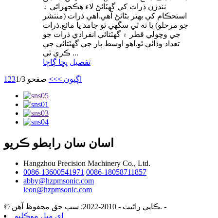
ننڍڙن ذرات کي گھٽائڻ لاء هڪجهڙائي ۽
استحڪام کي بهتر بڻائڻ آهي.اهي ذرات (منتشر
جو مرحلو) يا ته ٿي سگهي ٿو جامد يا مائع.ذرات
جي وچولي قطر ۾ گھٽتائي انفرادي ذرات جو
تعداد وڌائي ٿو.اهو اوسط پار جي گهٽتائي جي
ڪري ٿي ...
تفصيل
پڇا ڳاڇا
اڳيون >
>>
صفحو 1/3
3
2
1
اسان سان رابطو ڪريو
Hangzhou Precision Machinery Co., Ltd.
0086-13600541971
0086-18058711857
abby@hzpmsonic.com
leon@hzpmsonic.com
-
© ڪاپي رائيٽ - 2010-2022: سڀ حق محفوظ آهن.
اي ميل موڪليو