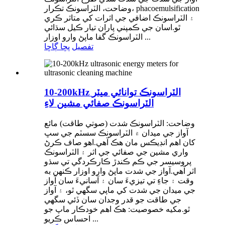
وضاحت، الٽراسونڪ تڪرار، phacoemulsification
۽ الٽراسونڪ اضافي جي اثرات کي متاثر ڪري
ٿو.اسان جي ڪمپني پاران تيار ڪيل سڌائي
الٽراسونڪ گفا ماپڻ وارو اوزار ...
تفصيل
پڇا ڳاڇا
10-200kHz الٽراسونڪ توانائي ميٽر
الٽراسونڪ صفائي مشين لاءِ
وضاحت: الٽراسونڪ شدت (صوتي طاقت) مائع
آواز جي ميدان ۾ الٽراسونڪ سسٽم جي سڀ
کان اهم انڊيڪس مان هڪ آهي.اهو صاف ڪرڻ
واري مشين جي صفائي جي اثر ۽ الٽراسونڪ
پروسيسر جي ڪم ڪندڙ ڪارڪردگي تي سڌو
اثر آهي.آواز جي شدت ماپڻ وارو اوزار ڪنهن به
وقت ۽ جاءِ تي تيزيءَ سان ۽ آسانيءَ سان آواز
جي ميدان جي شدت کي ماپي سگهي ٿو، ۽ آواز
جي طاقت جو قدر وجدان سان ڏئي سگهي
ٿو.مکيه خصوصيت: هڪ اهم خودڪار ماپ جو
احساس ڪريو ...