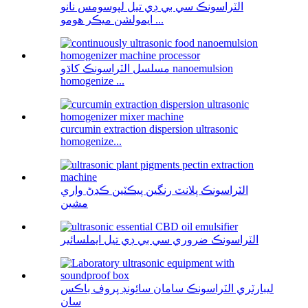
الٽراسونڪ سي بي ڊي تيل لپوسومس نانو
ايمولشن ميڪر هومو ...
مسلسل الٽراسونڪ کاڌو nanoemulsion
homogenize ...
curcumin extraction dispersion ultrasonic
homogenize...
الٽراسونڪ پلانٽ رنگين پيڪٽين ڪڍڻ واري
مشين
الٽراسونڪ ضروري سي بي ڊي تيل ايملسائير
ليبارٽري الٽراسونڪ سامان سائونڊ پروف باڪس
سان